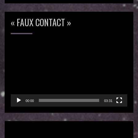
« FAUX CONTACT »
Lecteur
vidéo
00:00
03:31