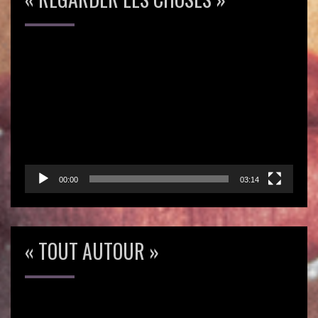
Lecteur
vidéo
00:00
03:14
« TOUT AUTOUR »
Lecteur