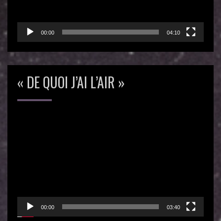
00:00
04:10
« DE QUOI J’AI L’AIR »
Lecteur
vidéo
00:00
03:40