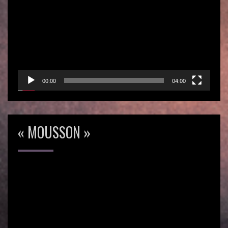
vidéo
00:00
04:00
« MOUSSON »
Lecteur
vidéo