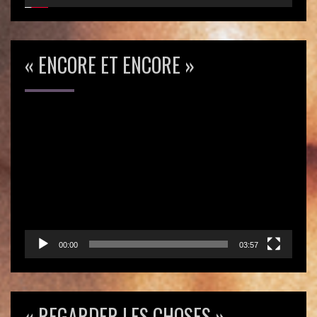
« ENCORE ET ENCORE »
Lecteur
vidéo
00:00
03:57
« REGARDER LES CHOSES »